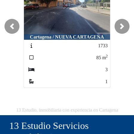
Previous
Next
Cartagena / NUEVA CARTAGENA
1733
2
85
m
3
1
13 Estudio, inmobiliaria con experiencia en Cartagena
13 Estudio Servicios