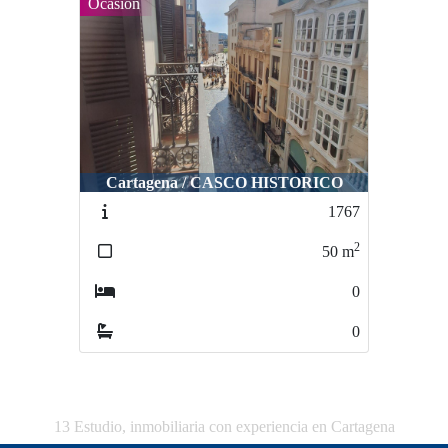
Ocasión
Cartagena / CASCO HISTORICO
1767
2
50
m
0
0
13 Estudio, inmobiliaria con experiencia en Cartagena