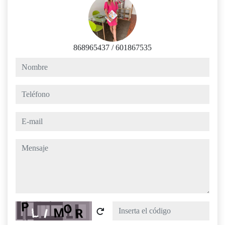
868965437
/
601867535
nombre
teléfono
e-mail
mensaje
Captcha