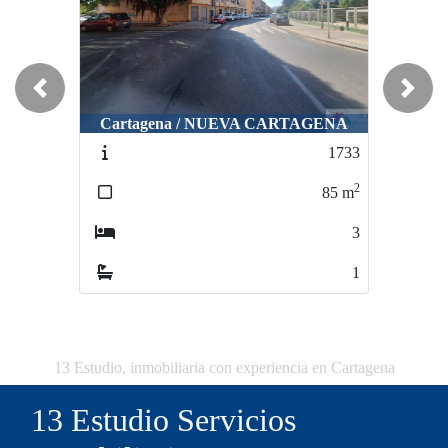
Previous
Next
Cartagena / NUEVA CARTAGENA
1733
2
85
m
3
1
13 Estudio, inmobiliaria con experiencia en Cartagena
13 Estudio Servicios