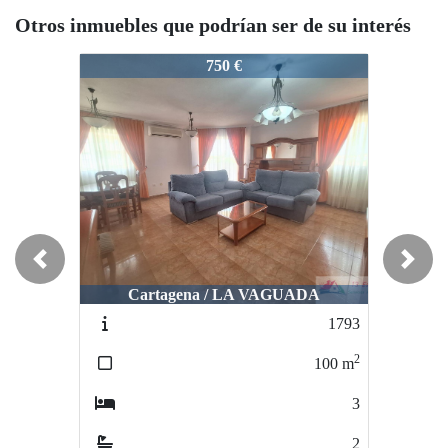
Otros inmuebles que podrían ser de su interés
1720
1720
172
750 €
1.600 €/quincena
Previous
Next
Cartagena / LA VAGUADA
La Manga del Mar Menor / LA MANGA
La
1793
1776
2
2
100
m
90
m
3
2
2
1