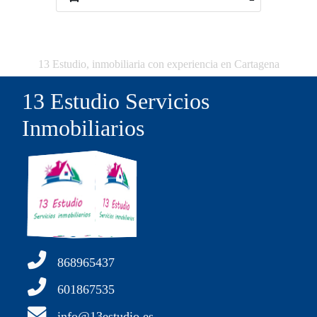
13 Estudio, inmobiliaria con experiencia en Cartagena
13 Estudio Servicios
Inmobiliarios
868965437
601867535
info@13estudio.es