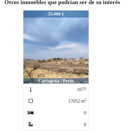
Otros inmuebles que podrían ser de su interés
1520
35.000 €
Cartagena / Perín
1677
2
17052
m
0
0