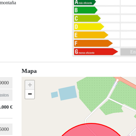
 montaña
En
Mapa
+
−
.000 €