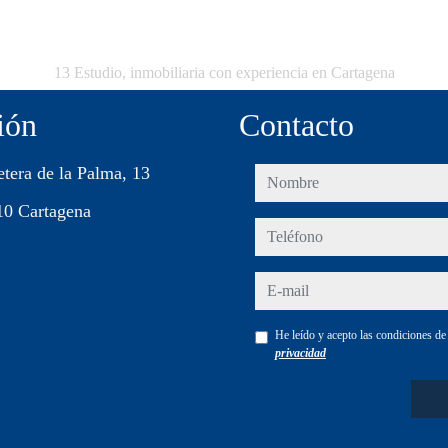
13 Estudio, inmobiliaria con experiencia en Cartagena
ión
Contacto
etera de la Palma, 13
nombre
10 Cartagena
teléfono
e-mail
He leído y acepto las condiciones d
privacidad