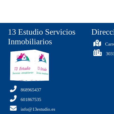
13 Estudio Servicios
Direcc
Inmobiliarios
Carr
303
868965437
601867535
info@13estudio.es