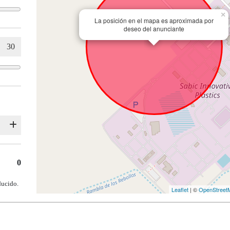
×
La posición en el mapa es aproximada por
deseo del anunciante
0
ducido.
Leaflet
| ©
OpenStreet