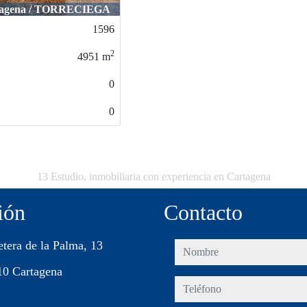
La Azohía / Isla Plana
1532
2
470
m
0
0
13 Estudio, inmobiliaria con experiencia en Cartagena
ión
Contacto
etera de la Palma, 13
nombre
10 Cartagena
teléfono