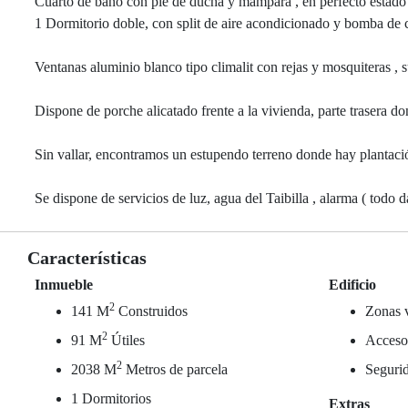
Cuarto de baño con pie de ducha y mampara , en perfecto estado
1 Dormitorio doble, con split de aire acondicionado y bomba de cal
Ventanas aluminio blanco tipo climalit con rejas y mosquiteras , s
Dispone de porche alicatado frente a la vivienda, parte trasera d
Sin vallar, encontramos un estupendo terreno donde hay plantaci
Se dispone de servicios de luz, agua del Taibilla , alarma ( todo d
Características
Inmueble
Edificio
2
141 M
Construidos
Zonas 
2
91 M
Útiles
Acceso
2
2038 M
Metros de parcela
Seguri
1 Dormitorios
Extras