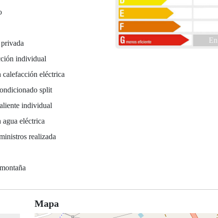
o
En
 privada
ción individual
 calefacción eléctrica
ondicionado split
liente individual
 agua eléctrica
ministros realizada
a
 montaña
Mapa