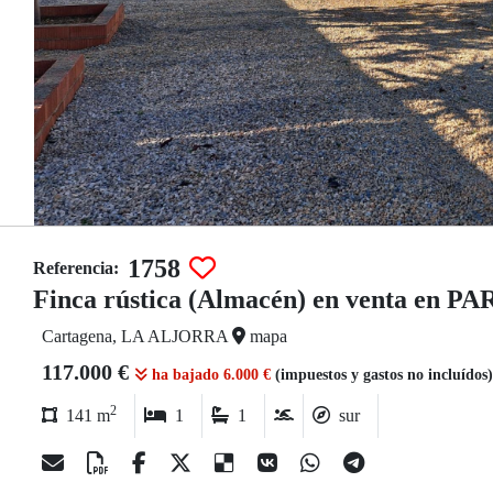
1758
Referencia:
Finca rústica (Almacén) en venta en
Cartagena, LA ALJORRA
mapa
117.000 €
ha bajado 6.000 €
(impuestos y gastos no incluídos
2
141 m
1
1
sur