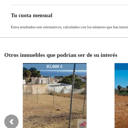
Tu cuota mensual
Estos resultados son orientativos, calculados con los números que has intro
Otros inmuebles que podrían ser de su interés
1758
1758
17
71.000 €
71.000 €
Previous