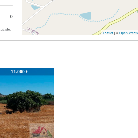
0
ducido.
Leaflet
| ©
OpenStreet
58
85.000 €