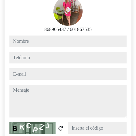
868965437
/
601867535
nombre
teléfono
e-mail
mensaje
Captcha