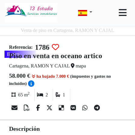
Venta de piso en Cartagena, RAMON Y CAJAL
1786
Referencia:
Banco
Piso en venta en oceano artico
Cartagena, RAMON Y CAJAL
mapa
58.000 €
ha bajado 7.000 €
(impuestos y gastos no
incluídos)
2
65 m
2
1
Descripción