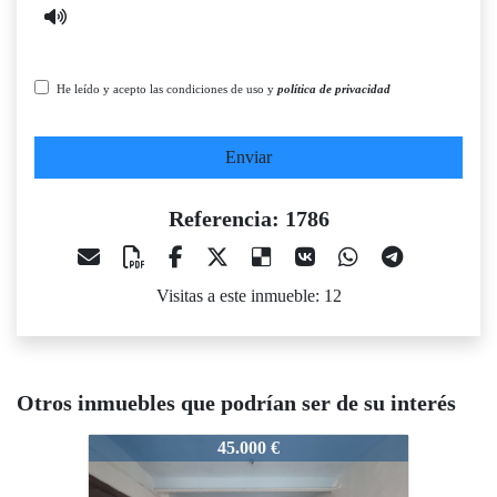
He leído y acepto las condiciones de uso y
política de privacidad
Enviar
Referencia: 1786
Visitas a este inmueble: 12
Otros inmuebles que podrían ser de su interés
1786
1786
17
45.000 €
76.000 €