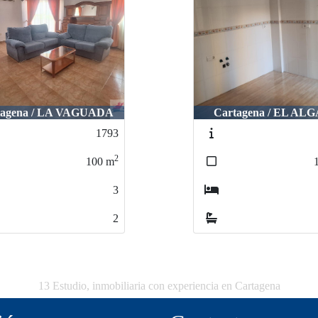
tagena / LA VAGUADA
Cartagena / EL AL
1793
2
100
m
3
2
13 Estudio, inmobiliaria con experiencia en Cartagena