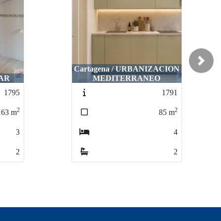
Next
Cartagena / URBANIZACION
GAR
MEDITERRANEO
1795
1791
2
2
163
m
85
m
3
4
2
2