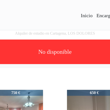
Inicio
Encarg
Alquiler de estudio en Cartagena, LOS DOLORES
No disponible
202
1667-202
750 €
650 €