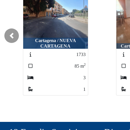
Previous
Cartagena / NUEVA
CARTAGENA
Car
1733
2
85
m
3
1