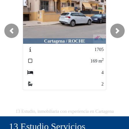
Previous
Next
Cartagena / ROCHE
1705
2
169
m
4
2
13 Estudio, inmobiliaria con experiencia en Cartagena
13 Estudio Servicios