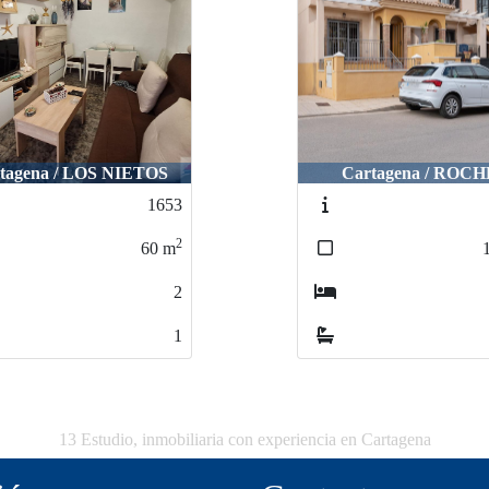
tagena / LOS NIETOS
Cartagena / ROCH
1653
2
60
m
2
1
13 Estudio, inmobiliaria con experiencia en Cartagena