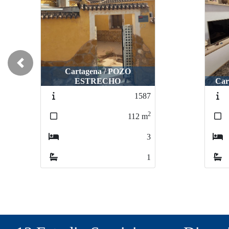
Previous
Cartagena / POZO
ESTRECHO
Car
1587
2
112
m
3
1