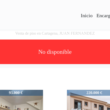
Inicio
Encarg
Venta de piso en Cartagena, JUAN FERNANDEZ
No disponible
1763
93.000 €
220.000 €