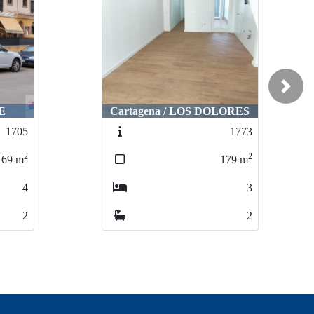
Next
E
Cartagena / LOS DOLORES
1705
1773
2
2
169
m
179
m
4
3
2
2