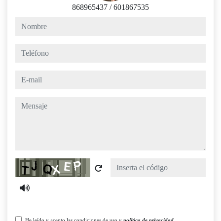
868965437
/
601867535
nombre
teléfono
e-mail
mensaje
Captcha
He leído y acepto las condiciones de uso y
política de privacidad