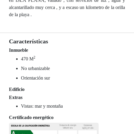
en ISLA PLANA, vallado , con servicios de luz , agua y
alcantarillado muy cerca , y a escaso un kilometro de la orilla
de la playa .
Características
Inmueble
2
470 M
No urbanizable
Orientación sur
Edificio
Extras
Vistas: mar y montaña
Certificado energético