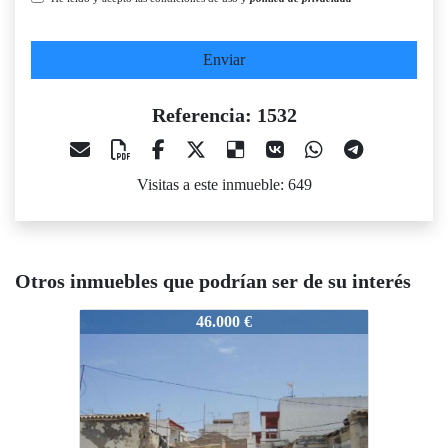
Enviar
Referencia: 1532
Visitas a este inmueble: 649
Otros inmuebles que podrían ser de su interés
1532
1532
1
46.000 €
71.000 €