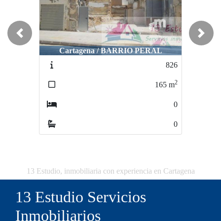
Previous
Next
Cartagena / BARRIO PERAL
Cartagena / TORRECIEGA
826
1596
2
2
165
m
4951
m
0
0
0
0
13 Estudio, inmobiliaria con experiencia en Cartagena
13 Estudio Servicios
Inmobiliarios