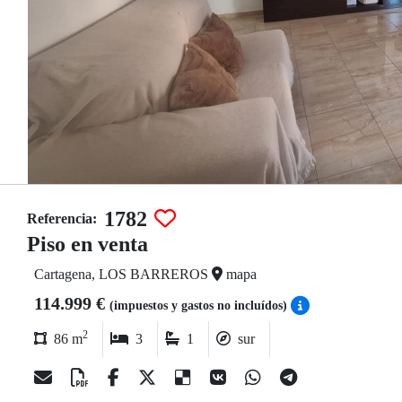
1782
Referencia:
Piso en venta
Cartagena, LOS BARREROS
mapa
114.999 €
(impuestos y gastos no incluídos)
2
86 m
3
1
sur