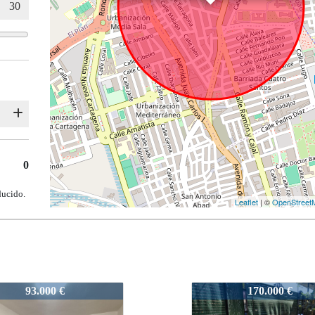
0
ducido.
Leaflet
| ©
OpenStreet
1782
170.000 €
120.000 €