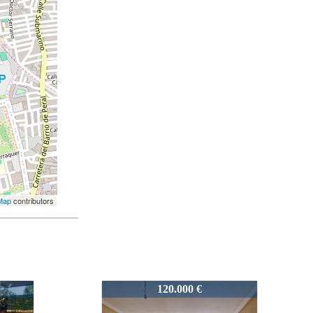
Map
contributors
1782
130.000 €