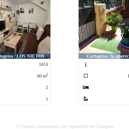
rtagena / la aparecida
Cartagena / LA ALJ
1780
2
100
m
3
1
13 Estudio, inmobiliaria con experiencia en Cartagena