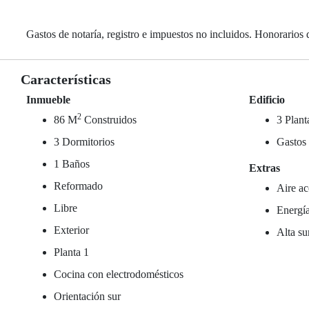
Gastos de notaría, registro e impuestos no incluidos. Honorarios 
Características
Inmueble
Edificio
2
86 M
Construidos
3 Plant
3 Dormitorios
Gastos
1 Baños
Extras
Reformado
Aire ac
Libre
Energía
Exterior
Alta su
Planta 1
Cocina con electrodomésticos
Orientación sur