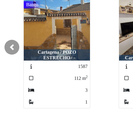
Previous
Cartagena / LOS NIETOS
Ca
1653
2
60
m
2
1