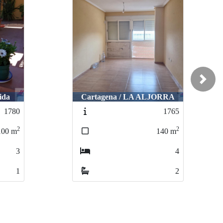
Noved
ad
Next
Cartagena / VEREDA SAN
ORRA
FELIX
1765
1787
2
2
140
m
90
m
4
3
2
1