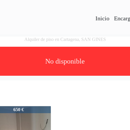
Inicio
Encarg
Alquiler de piso en Cartagena, SAN GINES
No disponible
650 €