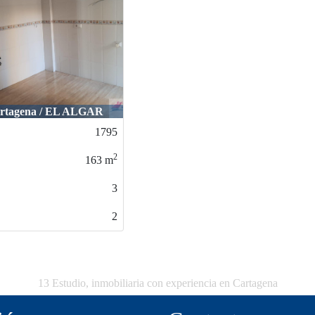
rtagena / EL ALGAR
1795
2
163
m
3
2
13 Estudio, inmobiliaria con experiencia en Cartagena