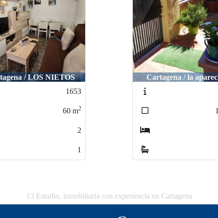
tagena / LOS NIETOS
Cartagena / la aparec
1653
2
60
m
2
1
13 Estudio, inmobiliaria con experiencia en Cartagena