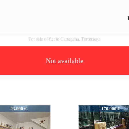
For sale of flat in Cartagena, Torreciega
Not available
1781
93.000 €
170.000 €