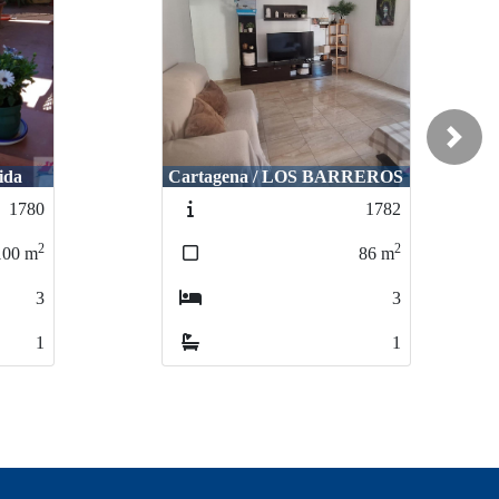
Next
ida
Cartagena / LOS BARREROS
1780
1782
2
2
100
m
86
m
3
3
1
1