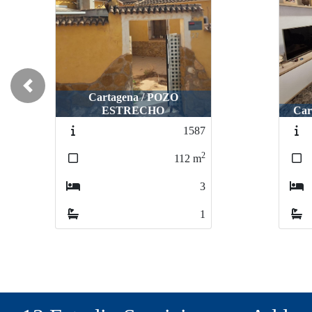
Previous
Cartagena / POZO
ESTRECHO
Car
1587
2
112
m
3
1