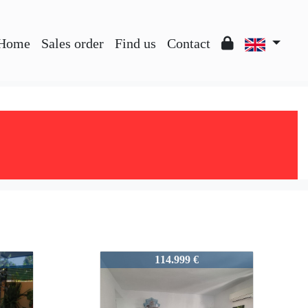
Home
Sales order
Find us
Contact
1781
114.999 €